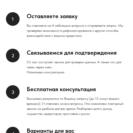
Оставляете заявку
Вы отвечаете на 4 небольших вопроса и отправляете запрос. Мы
проверяем возможность рефинансирования и другие способы
взаимодействия с вашими кредитами
Связываемся для подтверждения
От нас поступает звонок для проверки данных. А также смс для
связи через макс.
Назначаем консультацию
Бесплатная консультация
Высылаем результаты по Вашему запросу (до 15 минут вашего
времени). И отвечаем на все вопросы. Или назначаем повторный
звонок на удобное для вас время. Разбираем долги, доход,
имущество, кредиторов, приставов и риски
Варианты для вас