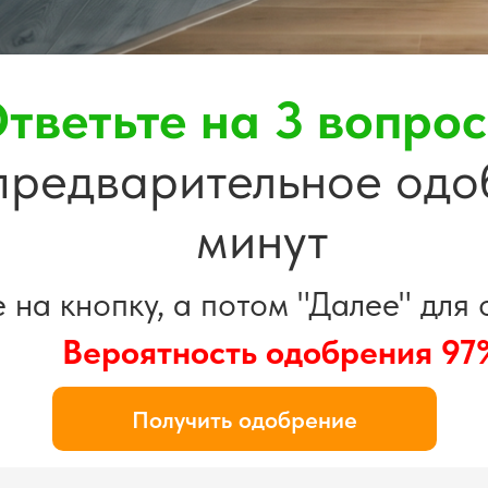
тветьте на 3 вопро
предварительное одо
минут
на кнопку, а потом "Далее" для
Вероятность одобрения 97
Получить одобрение