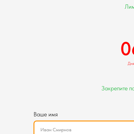
Лим
0
Дн
Закрепите п
Ваше имя