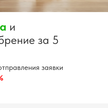
са
и
брение за 5
 отправления заявки
%